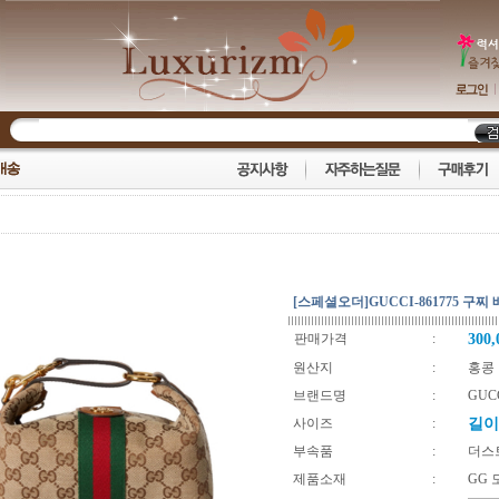
[스페셜오더]GUCCI-861775 구
판매가격
:
300
원산지
:
홍콩
브랜드명
:
GUC
사이즈
:
길이1
부속품
:
더스트
제품소재
:
GG 