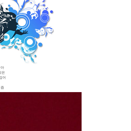
받아
작은
접어
리즘