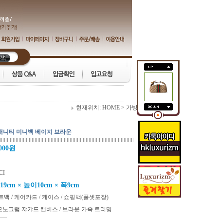
현재위치:
HOME
>
가방
찌 배니티 미니백 베이지 브라운
,000원
CI
9cm × 높이10cm × 폭9cm
백 / 케어카드 / 케이스 / 쇼핑백(풀셋포장)
모노그램 쟈캬드 캔버스 / 브라운 가죽 트리밍