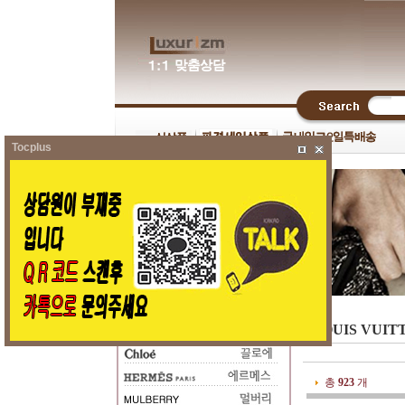
Tocplus
LOUIS VUI
총
923
개