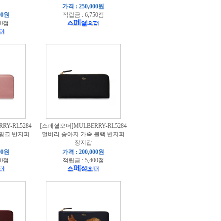
가격 : 250,000원
00원
적립금 : 6,750점
50점
Y-RL5284
[스페셜오더]MULBERRY-RL5284
 핑크 반지퍼
멀버리 송아지 가죽 블랙 반지퍼
장지갑
00원
가격 : 200,000원
00점
적립금 : 5,400점