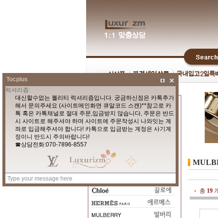
Tocplus
MULB
총
19