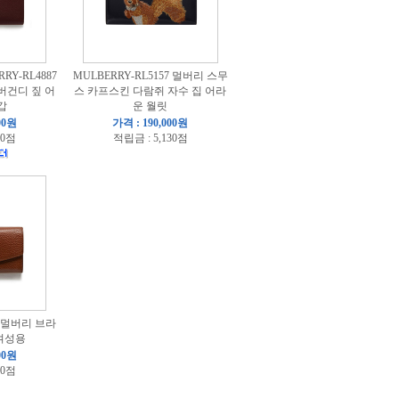
Y-RL4887
MULBERRY-RL5157 멀버리 스무
버건디 짚 어
스 카프스킨 다람쥐 자수 집 어라
갑
운 월릿
00원
가격 : 190,000원
20점
적립금 : 5,130점
2 멀버리 브라
여성용
00원
20점