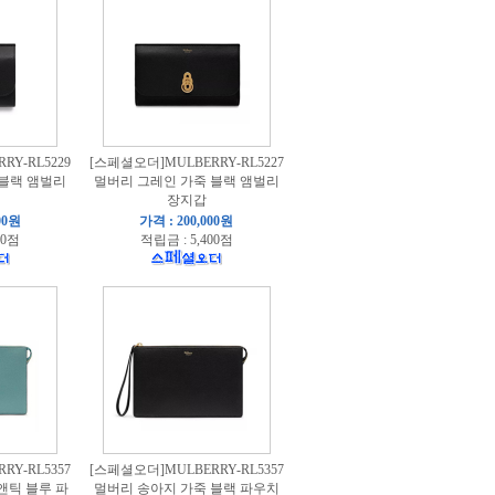
Y-RL5229
[스페셜오더]MULBERRY-RL5227
 블랙 앰벌리
멀버리 그레인 가죽 블랙 앰벌리
장지갑
00원
가격 : 200,000원
60점
적립금 : 5,400점
Y-RL5357
[스페셜오더]MULBERRY-RL5357
앤틱 블루 파
멀버리 송아지 가죽 블랙 파우치