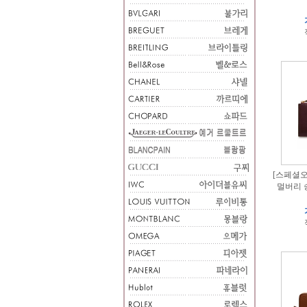
[스페셜오더
멀버리 