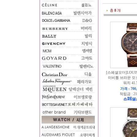
총
8
개
[스페셜오더]LOUIS
이비통 브라운 모
워치 41.
가격 : 700
적립금 : 21